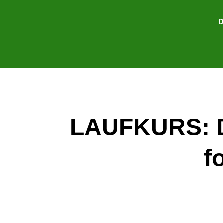
D
LAUFKURS: Da
f