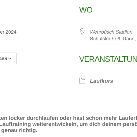
WO
mber 2024
Wehrbüsch Stadion
Schulstraße 6, Daun, 
VERANSTALTU
GEN
 365
Outlook Live
Laufkurs
ten locker durchlaufen oder hast schon mehr Laufe
auftraining weiterentwickeln, um dich deinem persön
 genau richtig.