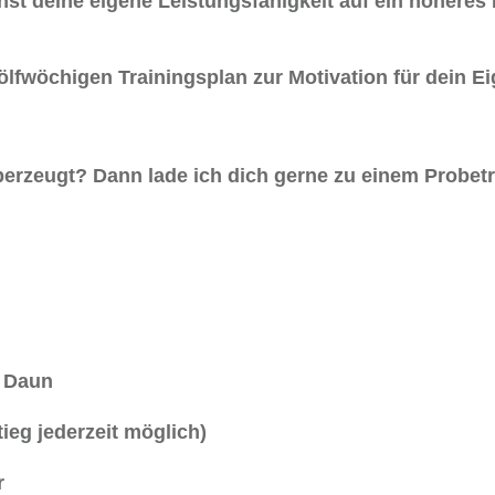
nst deine eigene Leistungsfähigkeit auf ein höheres
lfwöchigen Trainingsplan zur Motivation für dein Eig
berzeugt? Dann lade ich dich gerne zu einem Probetr
 Daun
ieg jederzeit möglich)
r