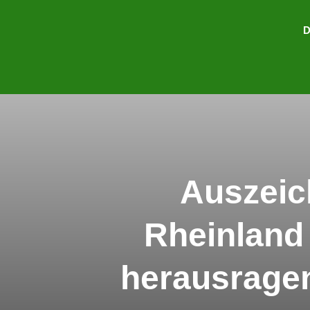
D
Auszeic
Rheinland
herausrage