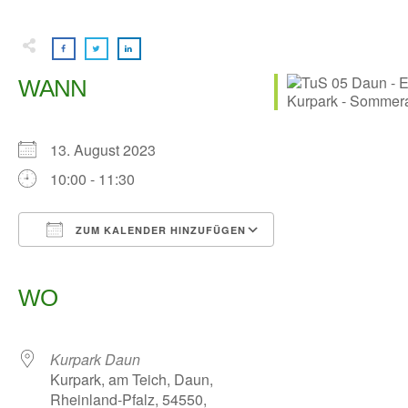
WANN
13. August 2023
10:00 - 11:30
ZUM KALENDER HINZUFÜGEN
ICS herunterladen
Google Kalender
iCalendar
Office 365
Outlook Live
WO
Kurpark Daun
Kurpark, am Teich, Daun,
Rheinland-Pfalz, 54550,