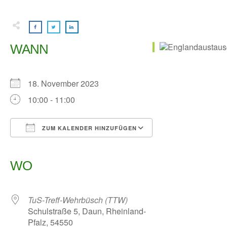
WANN
18. November 2023
10:00 - 11:00
ZUM KALENDER HINZUFÜGEN
ICS herunterladen
Google Kalender
iCalendar
Office 365
Outlook Live
WO
TuS-Treff-Wehrbüsch (TTW)
Schulstraße 5, Daun, Rheinland-
Pfalz, 54550