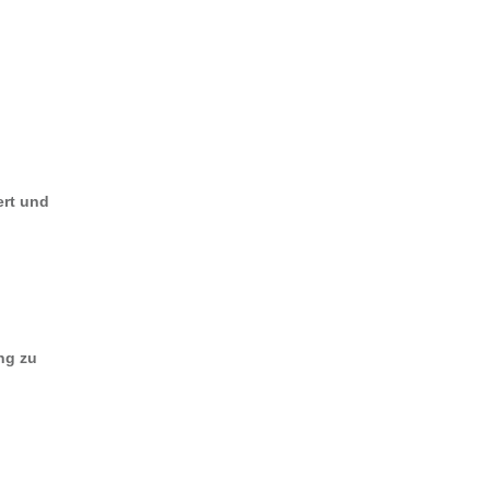
ert und
ng zu