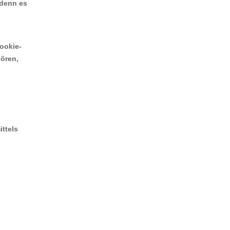
 denn es
ookie-
hören,
ttels