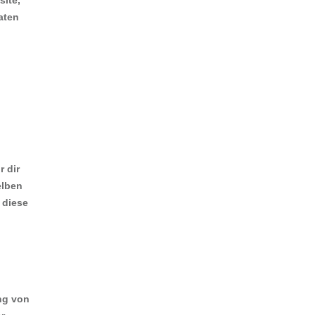
site,
aten
r dir
elben
 diese
ng von