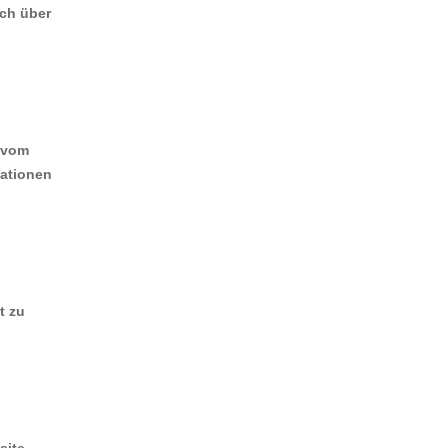
ich über
d vom
mationen
t zu