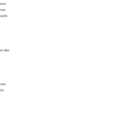
 von
 von
nicht
en der
inen
Für